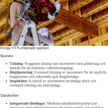
Övriga VVS-relaterade aspekter
Skorsten
Tätning
: Noggrann tätning runt skorstenen med plåtbeslag och
tätskikt för att förhindra vatteninträngning.
Höjdjustering
: Eventuell höjning av skorstenen för att uppfylla
byggnormer och säkerställa god dragförmåga.
Inspektion
: Kontroll av skorstenens invändiga skick och
eventuell relining om nödvändigt.
Taksäkerhet
Integrerade lösningar
: Moderna taksäkerhetssystem kan
integreras med takbeläggningen för bättre estetik och funktion.