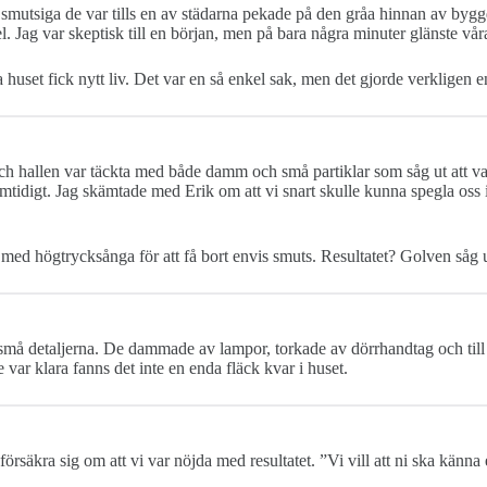
 hur smutsiga de var tills en av städarna pekade på den gråa hinnan av 
 Jag var skeptisk till en början, men på bara några minuter glänste våra
set fick nytt liv. Det var en så enkel sak, men det gjorde verkligen e
h hallen var täckta med både damm och små partiklar som såg ut att va
igt. Jag skämtade med Erik om att vi snart skulle kunna spegla oss i g
 med högtrycksånga för att få bort envis smuts. Resultatet? Golven såg
 små detaljerna. De dammade av lampor, torkade av dörrhandtag och till
 var klara fanns det inte en enda fläck kvar i huset.
örsäkra sig om att vi var nöjda med resultatet. ”Vi vill att ni ska känn