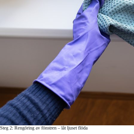
Steg 2: Rengöring av fönstren – låt ljuset flöda