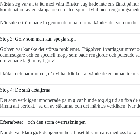
Nästa steg var att ta itu med våra fönster. Jag hade inte ens tänkt på
kombination av en skrapa och en liten spruta fylld med rengöringsmedel.
När solen strömmade in genom de rena rutorna kändes det som om hela hu
Steg 3: Golv som man kan spegla sig i
Golven var kanske det största problemet. Trägolven i vardagsrummet oc
dammsugare och en speciell mopp som både rengjorde och polerade samtid
om vi hade lagt in nytt golv!
I köket och badrummet, där vi har klinker, använde de en annan teknik
Steg 4: De små detaljerna
Det som verkligen imponerade på mig var hur de tog sig tid att fixa de
lämna allt perfekt,” sa en av städarna, och det märktes verkligen. När de
Efterarbetet – och den stora överraskningen
När de var klara gick de igenom hela huset tillsammans med oss för att f