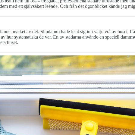
am hem till oss – tre glada, professionella städare utrustade med alla 
v dem med ett självsäkert leende. Och från det ögonblicket kände jag mig
fanns mycket av det. Slipdamm hade letat sig in i varje vrå av huset, fr
ad av hur systematiska de var. En av städarna använde en speciell damm
ela huset.