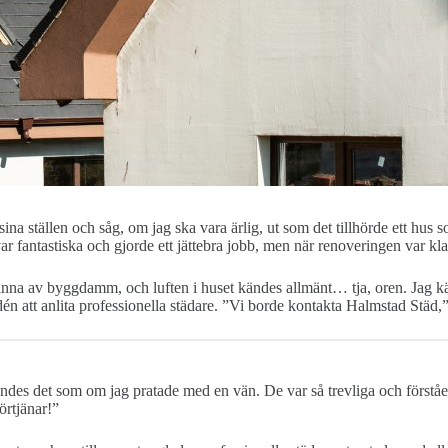
sina ställen och såg, om jag ska vara ärlig, ut som det tillhörde ett hus 
r fantastiska och gjorde ett jättebra jobb, men när renoveringen var kla
nna av byggdamm, och luften i huset kändes allmänt… tja, oren. Jag kän
én att anlita professionella städare. ”Vi borde kontakta Halmstad Städ,” 
es det som om jag pratade med en vän. De var så trevliga och förståend
förtjänar!”