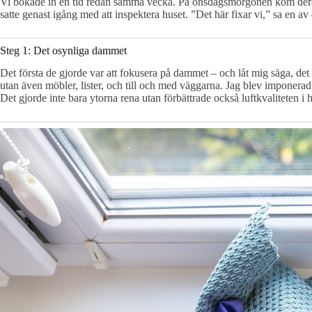
Vi bokade in en tid redan samma vecka. På onsdagsmorgonen kom deras te
satte genast igång med att inspektera huset. ”Det här fixar vi,” sa en a
Steg 1: Det osynliga dammet
Det första de gjorde var att fokusera på dammet – och låt mig säga, det 
utan även möbler, lister, och till och med väggarna. Jag blev imponer
Det gjorde inte bara ytorna rena utan förbättrade också luftkvaliteten i h