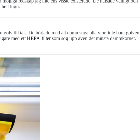
möjliga redskap jag inte ens visste existerade. De hälsade vänligt och
 helt lugn.
ån golv till tak. De började med att dammsuga alla ytor, inte bara golven
sugare med ett
HEPA-filter
som sög upp även det minsta dammkornet.