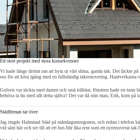
Ett stort projekt med stora konsekvenser
Vi hade länge drömt om att byta ut vårt slitna, gamla tak. Det läckte på 
oss för att köra igång med en fullständig takrenovering. Hantverkarna va
Golven var täckta med damm och små träbitar, fönstren hade en tunn hi
behöva ta itu med allt detta själva? Det var då min man, Erik, kom på id
Städfirman tar över
Jag ringde Halmstad Städ på måndagsmorgonen, och redan i telefon känd
vid sånt här och ser till att ert hus blir lika rent som ett nyrenoverat tak 