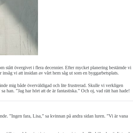
som stått övergivet i flera decennier. Efter mycket planering bestämde vi
r insåg vi att insidan av vårt hem såg ut som en byggarbetsplats.
de mig både överväldigad och lite frustrerad. Skulle vi verkligen
sa han. ”Jag har hört att de är fantastiska.” Och oj, vad rätt han hade!
e. ”Ingen fara, Lisa,” sa kvinnan på andra sidan luren. ”Vi är vana